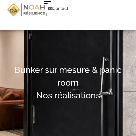
Aller
au
Contact
contenu
Bunker sur mesure & panic
room
Nos réalisations