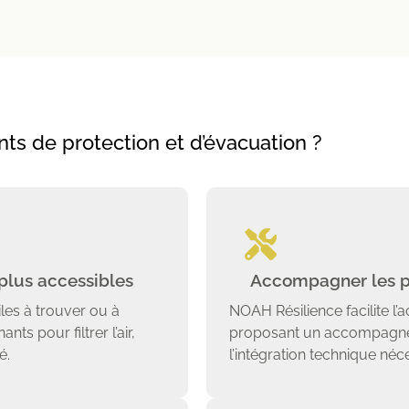
s de protection et d’évacuation ?
lus accessibles
Accompagner les pr
iles à trouver ou à
NOAH Résilience facilite l’
ts pour filtrer l’air,
proposant un accompagnem
é.
l’intégration technique néc