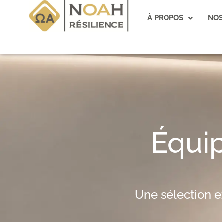
Aller
au
À PROPOS
NOS
contenu
Équi
Une sélection e