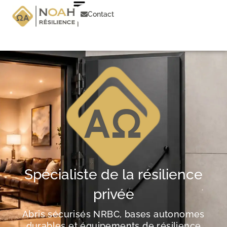
Aller
au
Contact
contenu
Spécialiste de la résilience
privée
Abris sécurisés NRBC, bases autonomes
durables et équipements de résilience