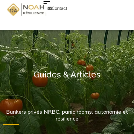
Aller
au
Contact
contenu
Guides & Articles
Bunkers privés NRBC, panic rooms, autonomie et
résilience